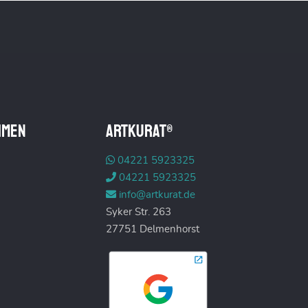
hmen
ARTKURAT®
04221 5923325
04221 5923325
info@artkurat.de
Syker Str. 263
27751 Delmenhorst