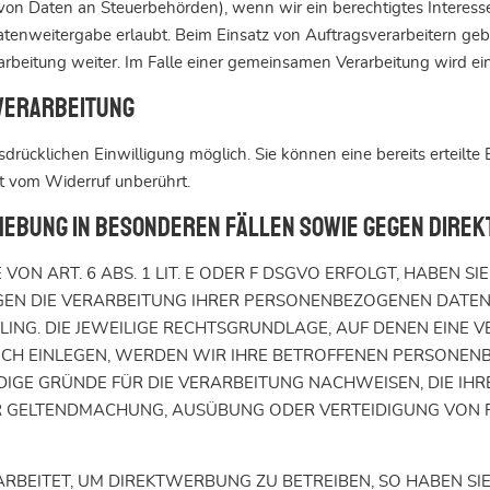
be von Daten an Steuerbehörden), wenn wir ein berechtigtes Interes
tenweitergabe erlaubt. Beim Einsatz von Auftragsverarbeitern g
rarbeitung weiter. Im Falle einer gemeinsamen Verarbeitung wird e
nverarbeitung
drücklichen Einwilligung möglich. Sie können eine bereits erteilte 
bt vom Widerruf unberührt.
bung in besonderen Fällen sowie gegen Direkt
 ART. 6 ABS. 1 LIT. E ODER F DSGVO ERFOLGT, HABEN SIE 
GEN DIE VERARBEITUNG IHRER PERSONENBEZOGENEN DATEN 
LING. DIE JEWEILIGE RECHTSGRUNDLAGE, AUF DENEN EINE 
H EINLEGEN, WERDEN WIR IHRE BETROFFENEN PERSONENB
GE GRÜNDE FÜR DIE VERARBEITUNG NACHWEISEN, DIE IHRE
ER GELTENDMACHUNG, AUSÜBUNG ODER VERTEIDIGUNG VON
EITET, UM DIREKTWERBUNG ZU BETREIBEN, SO HABEN SIE 