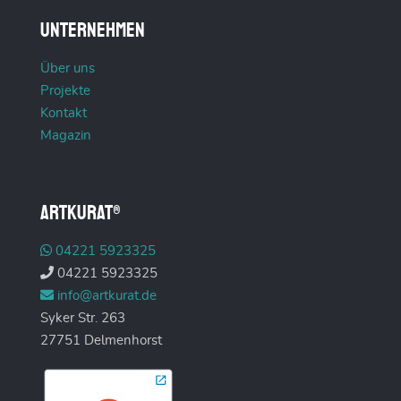
Unternehmen
Über uns
Projekte
Kontakt
Magazin
ARTKURAT®
04221 5923325
04221 5923325
info@artkurat.de
Syker Str. 263
27751 Delmenhorst