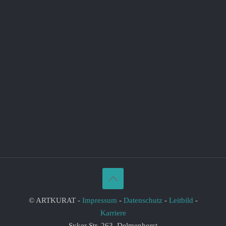
© ARTKURAT -
Impressum
-
Datenschutz
-
Leitbild
-
Karriere
Syker Str. 263, Delmenhorst