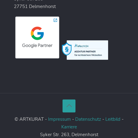
27751 Delmenhorst
© ARTKURAT -
Impressum
-
Datenschutz
-
Leitbild
-
Karriere
Syker Str. 263, Delmenhorst