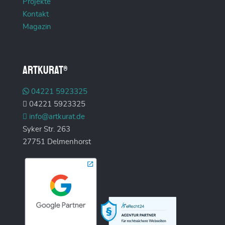
Projekte
Kontakt
Magazin
ARTKURAT®
04221 5923325
04221 5923325
info@artkurat.de
Syker Str. 263
27751 Delmenhorst