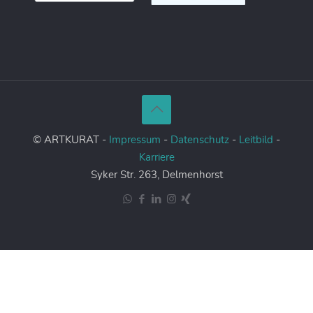
© ARTKURAT -
Impressum
-
Datenschutz
-
Leitbild
-
Karriere
Syker Str. 263, Delmenhorst